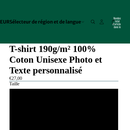
Nombre
EUR
Sélecteur de région et de langue
total
d’articles
dans le
panier: 0
T-shirt 190g/m² 100%
Coton Unisexe Photo et
Texte personnalisé
€27,00
Taille
S
M
L