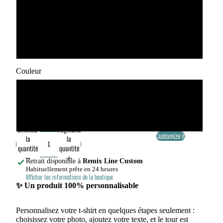
XL
XXL
Couleur
Blanc
Noir
Diminuer
Augmenter
Customize it
la
la
quantité
quantité
Retrait disponible à
Remix Line Custom
Habituellement prête en 24 heures
Afficher les informations de la boutique
✨ Un produit 100% personnalisable
Personnalisez votre t-shirt en quelques étapes seulement :
choisissez votre photo, ajoutez votre texte, et le tour est