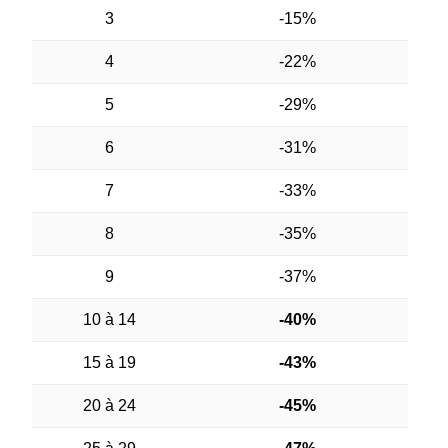
3
-15%
4
-22%
5
-29%
6
-31%
7
-33%
8
-35%
9
-37%
10 à 14
-40%
15 à 19
-43%
20 à 24
-45%